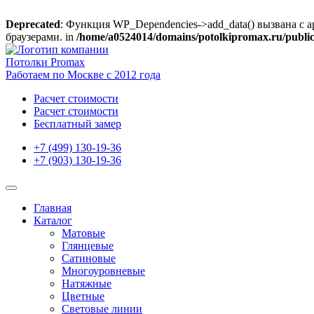
Deprecated
: Функция WP_Dependencies->add_data() вызвана с 
браузерами. in
/home/a0524014/domains/potolkipromax.ru/public
Skip
to
Потолки Promax
content
Работаем по Москве с 2012 года
Расчет стоимости
Расчет стоимости
Бесплатный замер
+7 (499) 130-19-36
+7 (903) 130-19-36
Главная
Каталог
Матовые
Глянцевые
Сатиновые
Многоуровневые
Натяжные
Цветные
Световые линии