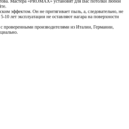
 готова. Мастера «PROMAX» установят для Вас потолки любой
те.
ким эффектом. Он не притягивает пыль, а, следовательно, не
5-10 лет эксплуатации не оставляют нагара на поверхности
о с проверенными производителями из Италии, Германии,
ициально.